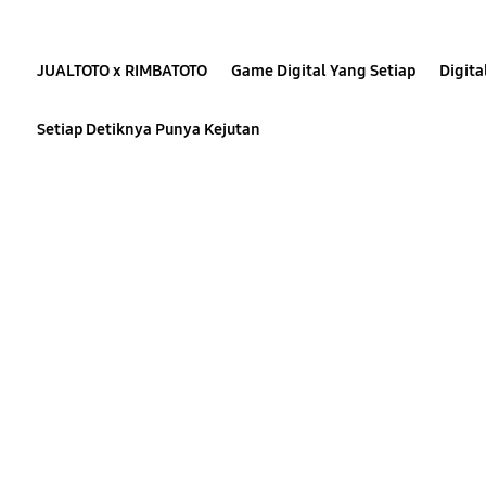
Skip
to
content
JUALTOTO x RIMBATOTO
Game Digital Yang Setiap
Digita
Setiap Detiknya Punya Kejutan