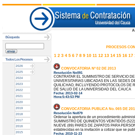
A
Búsqueda
PROCESOS CON
1
2
3
4
5
6
7
8
9
10
11
12
13
14
15
16
17
Todos Los Procesos
2026
CONVOCATORIA Nº 02 DE 2013
2025
Resolución No091
CONTRATAR EL SUMINISTRO DE SERVICIO D
2024
UNIVERSITARIAS UBICADAS EN LAS SEDES D
2023
QUILICHAO, INCLUYENDO PROTOCOLOS DE RE
DE SALUD DE LA UNIVERSIDAD DEL CAUCA
2022
Fecha: 2013-02-14
2021
Hora:5:43:53 PM
2020
2019
CONVOCATORIA PUBLICA No. 065 DE 201
Resolución No879
2018
Ordenar la apertura de un procedimiento administr
2017
SUMINISTRO DE QUINIENTOS VEINTIDÓS (522
NUEVE (89) PARES DE ZAPATOS PARA PERSONAL D
2016
establecidas en la invitación a cotizar que se publ
2015
Fecha: 2010-11-23