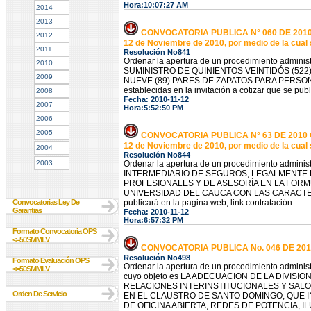
Hora:10:07:27 AM
2014
2013
CONVOCATORIA PUBLICA N° 060 DE 2010 Co
2012
12 de Noviembre de 2010, por medio de la cual 
2011
Resolución No841
Ordenar la apertura de un procedimiento administr
2010
SUMINISTRO DE QUINIENTOS VEINTIDÓS (522
2009
NUEVE (89) PARES DE ZAPATOS PARA PERSONAL D
establecidas en la invitación a cotizar que se publ
2008
Fecha: 2010-11-12
2007
Hora:5:52:50 PM
2006
2005
CONVOCATORIA PUBLICA N° 63 DE 2010 Con
12 de Noviembre de 2010, por medio de la cual 
2004
Resolución No844
2003
Ordenar la apertura de un procedimiento administr
INTERMEDIARIO DE SEGUROS, LEGALMENTE E
PROFESIONALES Y DE ASESORÍA EN LA FOR
UNIVERSIDAD DEL CAUCA CON LAS CARACTERIST
Convocatorias Ley De
publicará en la pagina web, link contratación.
Garantias
Fecha: 2010-11-12
Hora:6:57:32 PM
Formato Convocatoria OPS
<=50SMMLV
CONVOCATORIA PUBLICA No. 046 DE 201
Resolución No498
Formato Evaluación OPS
Ordenar la apertura de un procedimiento administr
<=50SMMLV
cuyo objeto es LA ADECUACION DE LA DIVIS
RELACIONES INTERINSTITUCIONALES Y SAL
Orden De Servicio
EN EL CLAUSTRO DE SANTO DOMINGO, QUE IN
DE OFICINA ABIERTA, REDES DE POTENCIA, 