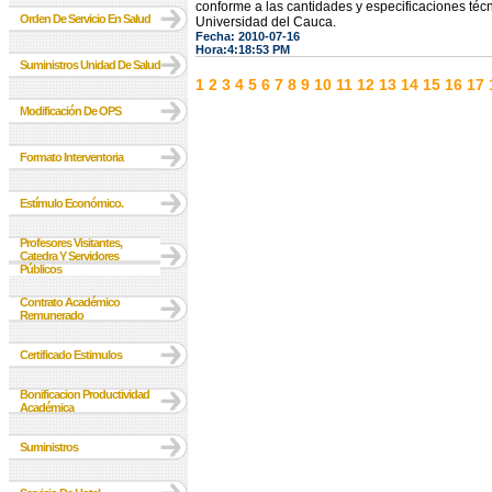
conforme a las cantidades y especificaciones técn
Orden De Servicio En Salud
Universidad del Cauca.
Fecha: 2010-07-16
Hora:4:18:53 PM
Suministros Unidad De Salud
1
2
3
4
5
6
7
8
9
10
11
12
13
14
15
16
17
Modificación De OPS
Formato Interventoria
Estímulo Económico.
Profesores Visitantes,
Catedra Y Servidores
Públicos
Contrato Académico
Remunerado
Certificado Estimulos
Bonificacion Productividad
Académica
Suministros