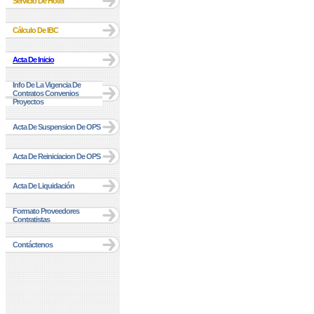
Servicio De Hotel
Cálculo De IBC
Acta De Inicio
Info De La Vigencia De
Contratos Convenios
Proyectos
Acta De Suspension De OPS
Acta De Reiniciacion De OPS
Acta De Liquidación
Formato Proveedores
Contratistas
Contáctenos