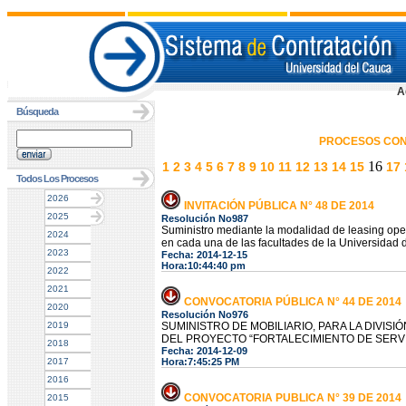
A
Búsqueda
PROCESOS CON
16
1
2
3
4
5
6
7
8
9
10
11
12
13
14
15
17
Todos Los Procesos
2026
INVITACIÓN PÚBLICA N° 48 DE 2014
2025
Resolución No987
Suministro mediante la modalidad de leasing oper
2024
en cada una de las facultades de la Universidad
2023
Fecha: 2014-12-15
Hora:10:44:40 pm
2022
2021
CONVOCATORIA PÚBLICA N° 44 DE 2014
2020
Resolución No976
2019
SUMINISTRO DE MOBILIARIO, PARA LA DIVIS
DEL PROYECTO “FORTALECIMIENTO DE SERVI
2018
Fecha: 2014-12-09
2017
Hora:7:45:25 PM
2016
CONVOCATORIA PUBLICA N° 39 DE 2014
2015