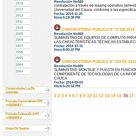
Resolución No926
2014
contratación a través de leasing operativo (arren
2013
Universidad del Cauca, conforme a las especificac
Fecha: 2014-11-25
2012
Hora:5:19:36 PM
2011
2010
CONVOCATORIA PUBLICA N° 37 DE 2014
2009
Resolución No858
SUMINISTRO DE EQUIPOS DE COMPUTO PARA
2008
LAS CARACTERÍSTICAS TÉCNICAS ESTABLECI
2007
Fecha: 2014-10-31
Hora:8:00.10 PM
2006
2005
CONVOCATORIA PUBLICA N° 034 DE 201
2004
Resolución No655
SUMINISTRO, MONTAJE Y PUESTA EN FUNCIO
2003
COMPONENTE DE TECNOLOGÍAS DE LA INFORM
CAUCA
Fecha: 2014-09-03
Hora:5:20:32 PM
Convocatorias Ley De
Garantias
16
1
2
3
4
5
6
7
8
9
10
11
12
13
14
15
17
Formato Convocatoria OPS
<=50SMMLV
Formato Evaluación OPS
<=50SMMLV
Orden De Servicio