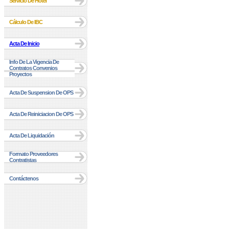
Servicio De Hotel
Cálculo De IBC
Acta De Inicio
Info De La Vigencia De
Contratos Convenios
Proyectos
Acta De Suspension De OPS
Acta De Reiniciacion De OPS
Acta De Liquidación
Formato Proveedores
Contratistas
Contáctenos