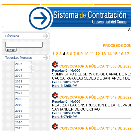
A
Búsqueda
PROCESOS CON
4
1
2
3
5
6
7
8
9
10
11
12
13
14
15
16
17
Todos Los Procesos
2026
CONVOCATORIA PÚBLICA N° 003 DE 202
2025
Resolución No000
SUMINISTRO DEL SERVICIO DE CANAL DE RE
2024
CAUCA, PARA LAS SEDES DE SANTANDER DE
2023
Fecha: 2023-02-21
Hora:4:42:56 PM
2022
2021
CONVOCATORIA PÚBLICA N° 047 DE 202
2020
Resolución No000
2019
REALIZAR LA CONSTRUCCION DE LA TULPA UN
SANTANDER DE QUILICHAO
2018
Fecha: 2022-12-20
2017
Hora:6:07:40 PM
2016
CONVOCATORIA PÚBLICA N° 042 DE 202
2015