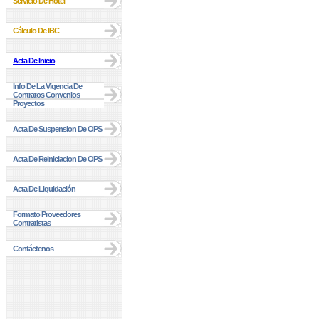
Servicio De Hotel
Cálculo De IBC
Acta De Inicio
Info De La Vigencia De
Contratos Convenios
Proyectos
Acta De Suspension De OPS
Acta De Reiniciacion De OPS
Acta De Liquidación
Formato Proveedores
Contratistas
Contáctenos