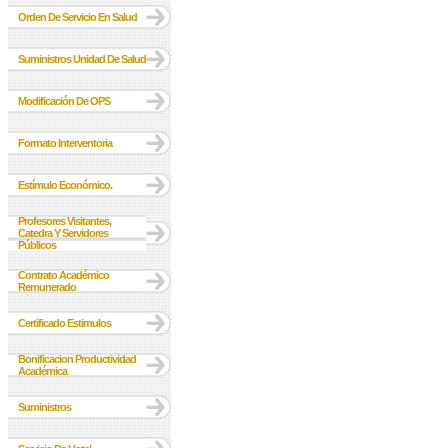
Orden De Servicio En Salud
Suministros Unidad De Salud
Modificación De OPS
Formato Interventoria
Estímulo Económico.
Profesores Visitantes,
Catedra Y Servidores
Públicos
Contrato Académico
Remunerado
Certificado Estimulos
Bonificacion Productividad
Académica
Suministros