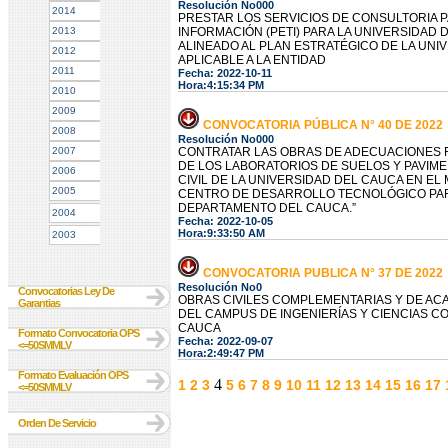
Resolución No000
2014
PRESTAR LOS SERVICIOS DE CONSULTORIA 
2013
INFORMACIÓN (PETI) PARA LA UNIVERSIDAD D
ALINEADO AL PLAN ESTRATÉGICO DE LA UNI
2012
APLICABLE A LA ENTIDAD
2011
Fecha: 2022-10-11
Hora:4:15:34 PM
2010
2009
CONVOCATORIA PÚBLICA N° 40 DE 2022
2008
Resolución No000
2007
CONTRATAR LAS OBRAS DE ADECUACIONES F
DE LOS LABORATORIOS DE SUELOS Y PAVIMEN
2006
CIVIL DE LA UNIVERSIDAD DEL CAUCA EN 
2005
CENTRO DE DESARROLLO TECNOLÓGICO PARA
DEPARTAMENTO DEL CAUCA.”
2004
Fecha: 2022-10-05
Hora:9:33:50 AM
2003
CONVOCATORIA PUBLICA N° 37 DE 2022
Resolución No0
Convocatorias Ley De
OBRAS CIVILES COMPLEMENTARIAS Y DE AC
Garantias
DEL CAMPUS DE INGENIERÍAS Y CIENCIAS C
CAUCA
Formato Convocatoria OPS
Fecha: 2022-09-07
<=50SMMLV
Hora:2:49:47 PM
Formato Evaluación OPS
4
1
2
3
5
6
7
8
9
10
11
12
13
14
15
16
17
<=50SMMLV
Orden De Servicio