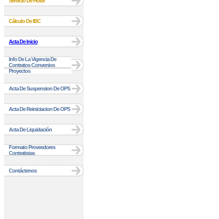
Servicio De Hotel
Cálculo De IBC
Acta De Inicio
Info De La Vigencia De
Contratos Convenios
Proyectos
Acta De Suspension De OPS
Acta De Reiniciacion De OPS
Acta De Liquidación
Formato Proveedores
Contratistas
Contáctenos