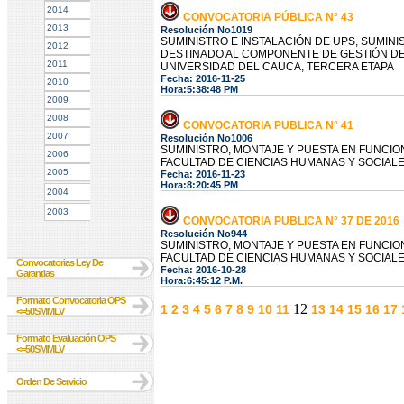
2014
CONVOCATORIA PÚBLICA N° 43
2013
Resolución No1019
SUMINISTRO E INSTALACIÓN DE UPS, SUMINIS
2012
DESTINADO AL COMPONENTE DE GESTIÓN DE T
2011
UNIVERSIDAD DEL CAUCA, TERCERA ETAPA
Fecha: 2016-11-25
2010
Hora:5:38:48 PM
2009
2008
CONVOCATORIA PUBLICA N° 41
2007
Resolución No1006
SUMINISTRO, MONTAJE Y PUESTA EN FUNCIO
2006
FACULTAD DE CIENCIAS HUMANAS Y SOCIALE
2005
Fecha: 2016-11-23
Hora:8:20:45 PM
2004
2003
CONVOCATORIA PUBLICA N° 37 DE 2016
Resolución No944
SUMINISTRO, MONTAJE Y PUESTA EN FUNCIO
FACULTAD DE CIENCIAS HUMANAS Y SOCIALE
Convocatorias Ley De
Fecha: 2016-10-28
Garantias
Hora:6:45:12 P.M.
Formato Convocatoria OPS
12
1
2
3
4
5
6
7
8
9
10
11
13
14
15
16
17
<=50SMMLV
Formato Evaluación OPS
<=50SMMLV
Orden De Servicio