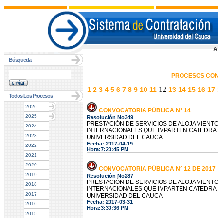
A
Búsqueda
PROCESOS CON
12
1
2
3
4
5
6
7
8
9
10
11
13
14
15
16
17
Todos Los Procesos
2026
CONVOCATORIA PÚBLICA N° 14
2025
Resolución No349
PRESTACIÓN DE SERVICIOS DE ALOJAMIENT
2024
INTERNACIONALES QUE IMPARTEN CATEDRA
2023
UNIVERSIDAD DEL CAUCA
Fecha: 2017-04-19
2022
Hora:7:20:45 PM
2021
2020
CONVOCATORIA PÚBLICA N° 12 DE 2017
2019
Resolución No287
PRESTACIÓN DE SERVICIOS DE ALOJAMIENT
2018
INTERNACIONALES QUE IMPARTEN CATEDRA
2017
UNIVERSIDAD DEL CAUCA
Fecha: 2017-03-31
2016
Hora:3:30:36 PM
2015