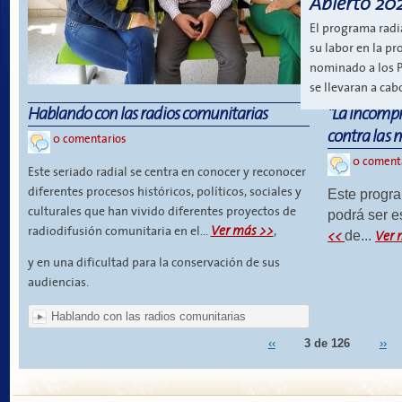
Abierto 20
El programa radi
su labor en la pr
nominado a los P
se llevaran a ca
Hablando con las radios comunitarias
"La incompr
contra las 
0 comentarios
0 coment
Este seriado radial se centra en conocer y reconocer
diferentes procesos históricos, políticos, sociales y
Este progra
culturales que han vivido diferentes proyectos de
podrá ser e
Ver más >>
radiodifusión comunitaria en el...
,
de...
Ver m
y en una dificultad para la conservación de sus
audiencias.
Hablando con las radios comunitarias
‹‹
3 de 126
››