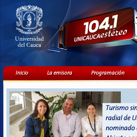
Pa
co
pri
Menú principal
Inicio
La emisora
Programación
Turismo si
radial de U
nominado a