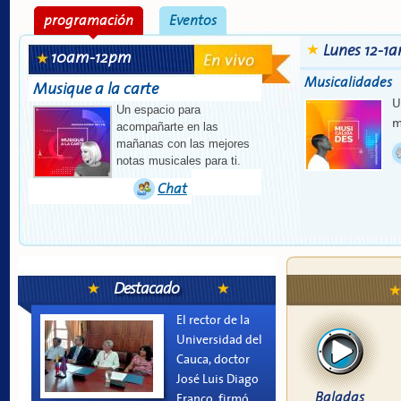
programación
Eventos
Lunes 12-1
10am-12pm
Musicalidades
Musique a la carte
U
Un espacio para
m
acompañarte en las
mañanas con las mejores
notas musicales para ti.
Chat
Destacado
El rector de la
Universidad del
Cauca, doctor
José Luis Diago
Baladas
Franco, firmó