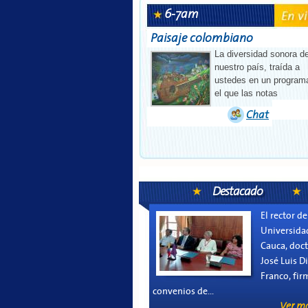
6-7am
Paisaje colombiano
La diversidad sonora d
nuestro país, traída a
ustedes en un program
el que las notas
Chat
Destacado
El rector de
Universida
Cauca, doct
José Luis D
Franco, fir
convenios de...
Ver m