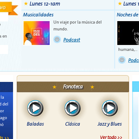
Lunes 12-1am
Lunes
Musicalidades
Noches de
Un viaje por la música del
e
mundo.
a en
Podcast
humana,...
Podc
Fonoteca
 la
d del
or
iago
Baladas
Clásica
Jazz y Blues
mó
Ver todo >>
ás >>