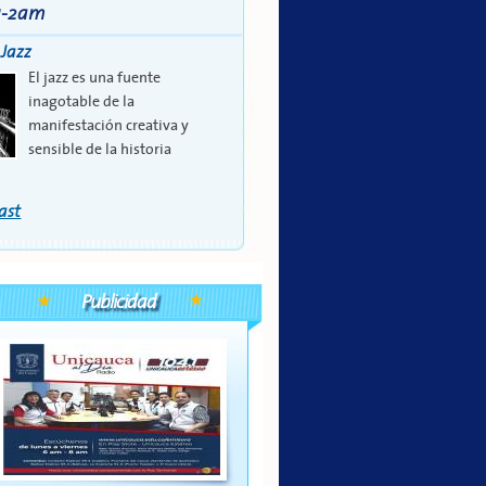
 1-2am
 Jazz
El jazz es una fuente
inagotable de la
manifestación creativa y
sensible de la historia
ast
Publicidad