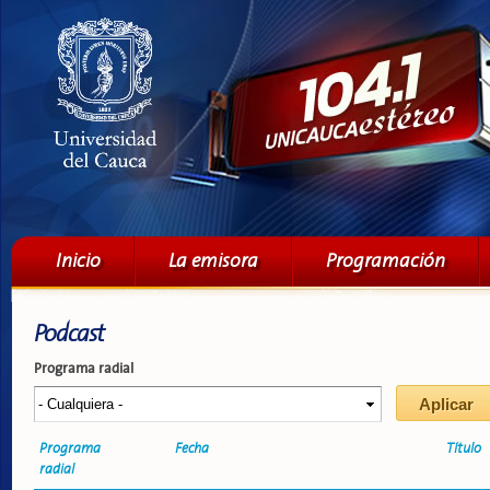
Pa
co
pri
Menú principal
Inicio
La emisora
Programación
Podcast
Programa radial
Programa
Fecha
Título
radial