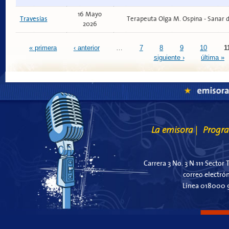
16 Mayo
Travesías
Terapeuta Olga M. Ospina - Sanar 
2026
Páginas
« primera
‹ anterior
…
7
8
9
10
1
siguiente ›
última »
La emisora
Progr
|
Carrera 3 No. 3 N 111 Sector 
correo electró
Línea 018000 