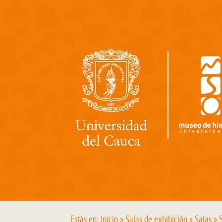
Pasar al contenido principal
Estás en:
Inicio
»
Salas de exhibición
»
Salas
» S