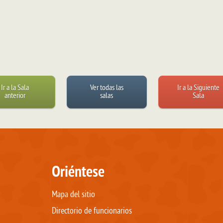
Ir a la Sala
Ver todas las
Ir a la Siguiente
anterior
salas
Sala
Oriéntese
Mapa del sitio
Directorio de funcionarios