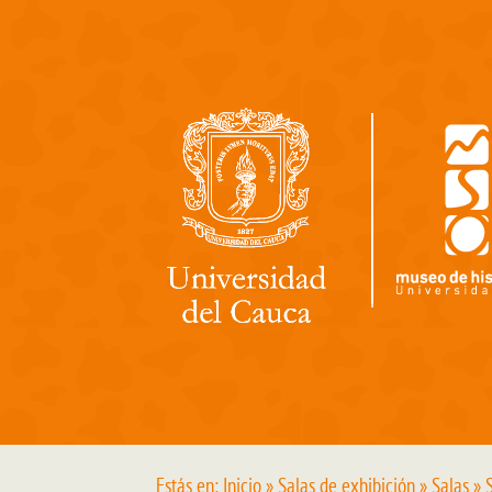
Pasar al contenido principal
Estás en:
Inicio
»
Salas de exhibición
»
Salas
» S