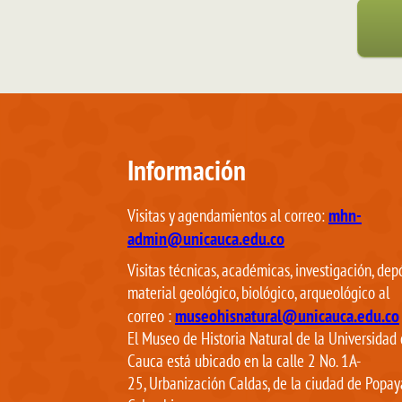
Información
mhn-
Visitas y agendamientos al correo:
admin@unicauca.edu.co
Visitas técnicas, académicas, investigación, dep
material geológico, biológico, arqueológico al
museohisnatural@unicauca.edu.co
correo
:
El Museo de Historia Natural de la Universidad 
Cauca está ubicado en la calle 2 No. 1A-
25, Urbanización Caldas, de la ciudad de Popay