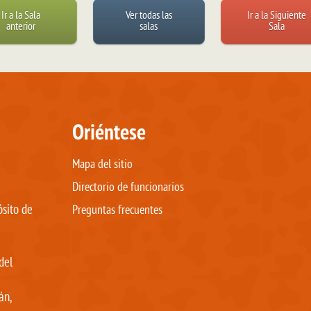
Ir a la Sala
Ver todas las
Ir a la Siguiente
anterior
salas
Sala
Oriéntese
Mapa del sitio
Directorio de funcionarios
ósito de
Preguntas frecuentes
del
án,