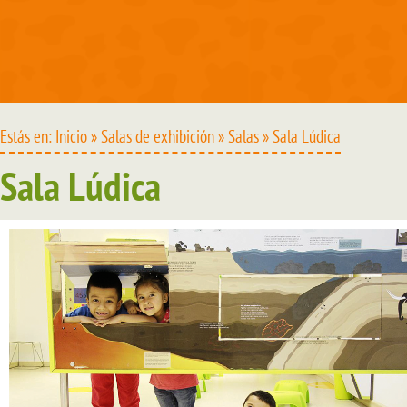
Estás en:
Inicio
»
Salas de exhibición
»
Salas
» Sala Lúdica
Sala Lúdica