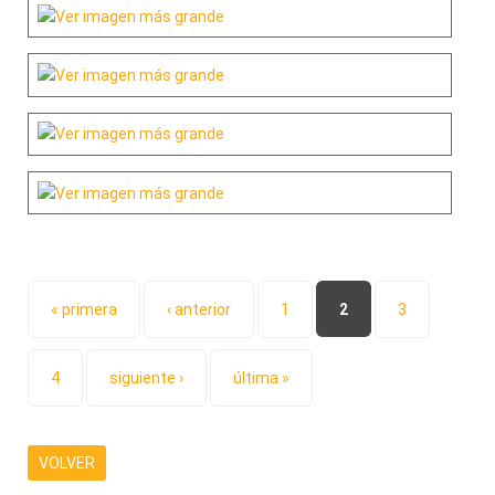
Páginas
« primera
‹ anterior
1
2
3
4
siguiente ›
última »