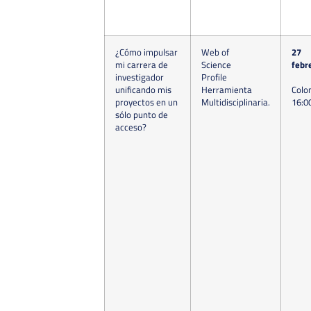
¿Cómo impulsar
Web of
27
mi carrera de
Science
febr
investigador
Profile
unificando mis
Herramienta
Colo
proyectos en un
Multidisciplinaria.
16:0
sólo punto de
acceso?