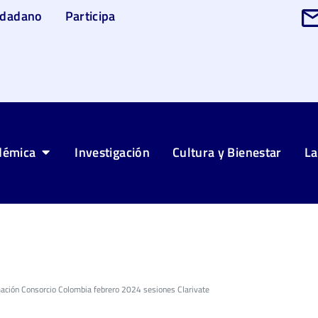
udadano
Participa
démica
Investigación
Cultura y Bienestar
La
mación Consorcio Colombia febrero 2024 sesiones Clarivate