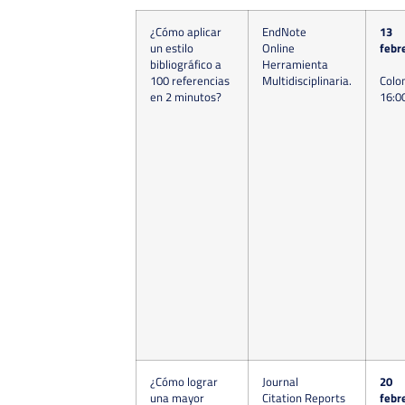
¿Cómo aplicar
EndNote
13
un estilo
Online
febr
bibliográfico a
Herramienta
100 referencias
Multidisciplinaria.
Colo
en 2 minutos?
16:0
¿Cómo lograr
Journal
20
una mayor
Citation Reports
febr