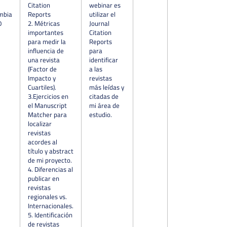
Citation
webinar es
mbia
Reports
utilizar el
0
2. Métricas
Journal
importantes
Citation
para medir la
Reports
influencia de
para
una revista
identificar
(Factor de
a las
Impacto y
revistas
Cuartiles).
más leídas y
3.Ejercicios en
citadas de
el Manuscript
mi área de
Matcher para
estudio.
localizar
revistas
acordes al
título y abstract
de mi proyecto.
4. Diferencias al
publicar en
revistas
regionales vs.
Internacionales.
5. Identificación
de revistas