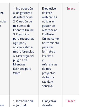
1. Introducción
El objetivo
Enlace
ero
a los gestores
de este
de referencias
webinar es
mbia
2. Creación de
utilizar el
0
mi cuenta de
gestor de
Endnote Online.
referencias
3. Ejercicios
EndNote
para recuperar,
Online como
agrupar y
herramienta
aplicar estilo a
para dar
mis referencias
formato a
4. Descarga del
las citas
plugin Cita
y
Mientras
referencias
Escribes para
de mis
Word.
proyectos
de forma
rápida y
sencilla.
1. Introducción
El objetivo
Enlace
ero
al Journal
de este