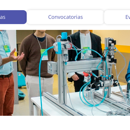
ias
Convocatorias
E