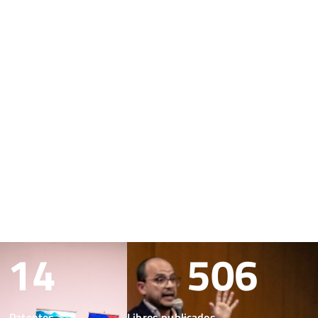
14
506
Patentes
Libros publicados