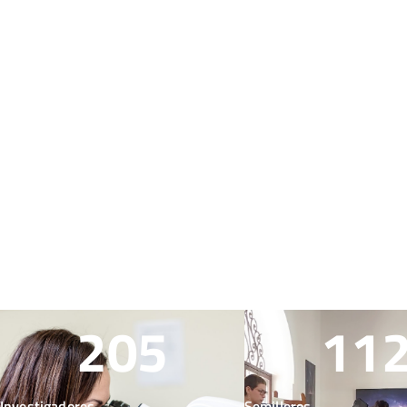
205
11
Investigadores
Semilleros