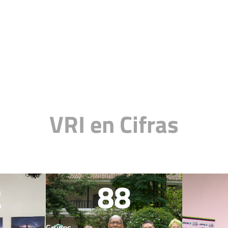
VRI en Cifras
2
88
Grupos