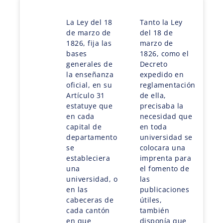
La Ley del 18
Tanto la Ley
de marzo de
del 18 de
1826, fija las
marzo de
bases
1826, como el
generales de
Decreto
la enseñanza
expedido en
oficial, en su
reglamentación
Artículo 31
de ella,
estatuye que
precisaba la
en cada
necesidad que
capital de
en toda
departamento
universidad se
se
colocara una
estableciera
imprenta para
una
el fomento de
universidad, o
las
en las
publicaciones
cabeceras de
útiles,
cada cantón
también
en que
disponía que