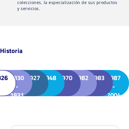
colecciones, la especialización de sus productos
y servicios.
Historia
826
1830
1927
1948
1970
1982
1983
1987
-
-
1831
2004