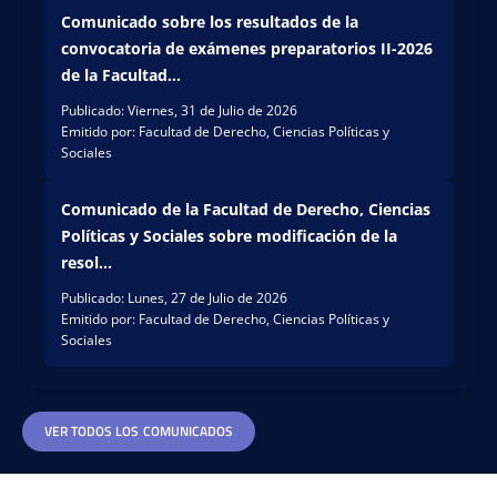
Comunicado sobre los resultados de la
de
ón
Dere
Dere
convocatoria de exámenes preparatorios II-2026
cho
cho y
de la Facultad...
(jorn
Socie
Publicado: Viernes, 31 de Julio de 2026
ada
dad
Emitido por: Facultad de Derecho, Ciencias Políticas y
noctu
del
Sociales
rna)
progr
de la
ama
Sede
de
Comunicado de la Facultad de Derecho, Ciencias
Norte
Dere
Políticas y Sociales sobre modificación de la
en
cho
resol...
Santa
de la
Publicado: Lunes, 27 de Julio de 2026
nder
Unive
Emitido por: Facultad de Derecho, Ciencias Políticas y
de
rsida
Sociales
Quili
d del
chao,
Cauc
parti
a,
cipó,
adscr
VER TODOS LOS COMUNICADOS
con
ita a
éxito,
la
como
línea