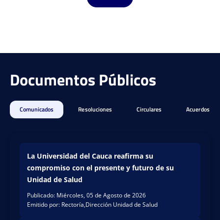
reso
llegó
latin
a un
oa...
e...
Juan
La
LEER
LEER
David
profe
MÁS
MÁS
Documentos Públicos
Santa
sora
marí
Marí
a
a del
Mesa
Pilar
Comunicados
Resoluciones
Circulares
Acuerdos
,
Carm
estud
ona
iante
Peraf
de
án,
La Universidad del Cauca reafirma su
terce
integ
compromiso con el presente y futuro de su
r
rante
seme
del
Unidad de Salud
stre
grup
Publicado: Miércoles, 05 de Agosto de 2026
del
o de
Emitido por: Rectoría,Dirección Unidad de Salud
Progr
inves
ama
tigaci