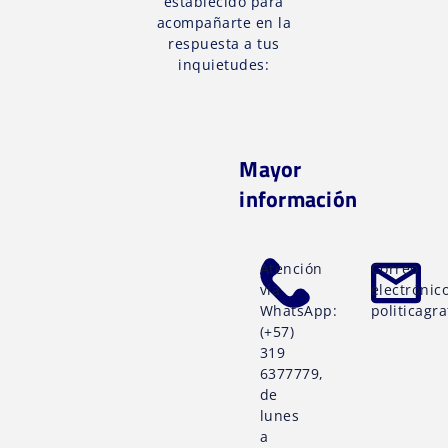
establecido para
acompañarte en la
respuesta a tus
inquietudes:
Mayor
información
Atención
Correo
vía
electrónico
WhatsApp:
politicagr
(+57)
319
6377779,
de
lunes
a