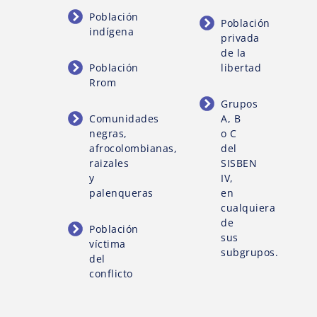
Población
Población
indígena
privada
de la
Población
libertad
Rrom
Grupos
Comunidades
A, B
negras,
o C
afrocolombianas,
del
raizales
SISBEN
y
IV,
palenqueras
en
cualquiera
de
Población
sus
víctima
subgrupos.
del
conflicto