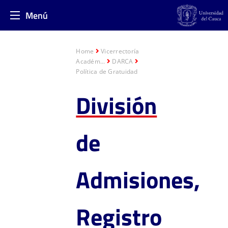
Menú
Home
Vicerrectoría
Académ...
DARCA
Política de Gratuidad
División
de
Admisiones,
Registro