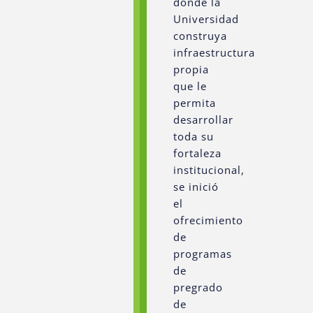
donde la
Universidad
construya
infraestructura
propia
que le
permita
desarrollar
toda su
fortaleza
institucional,
se inició
el
ofrecimiento
de
programas
de
pregrado
de