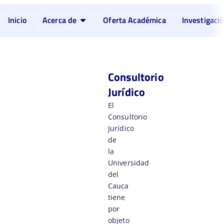
Inicio
Acerca de
Oferta Académica
Investigaci
Consultorio
Jurídico
El
Consultorio
Jurídico
de
la
Universidad
del
Cauca
tiene
por
objeto