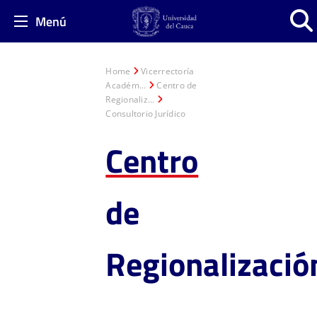
Menú
Home
Vicerrectoría
Académ...
Centro de
Regionaliz...
Consultorio Jurídico
Centro
de
Regionalizació