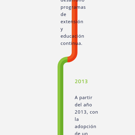
programas
de
extensión
y
educación
continua.
2013
A partir
del año
2013, con
la
adopción
de un