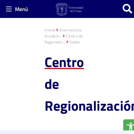
Menú
Home
Vicerrectoría
Académ...
Centro de
Regionaliz...
Sedes
Centro
de
Regionalizació