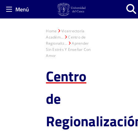
Menú
Home
Vicerrectoría
Académ...
Centro de
Regionaliz...
Aprender
Sin Estrés Y Enseñar Con
Amor
Centro
de
Regionalizació