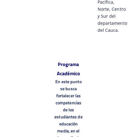
Pacífica,
Norte, Centro
y Sur del
departamento
del Cauca.
Programa
Académico
En este punto
se busca
fortalecer las
Estrategias
Estrategias
competencias
para
para
de los
el
el
estudiantes de
educación
Aprendizaje
Aprendizaje
media, en el