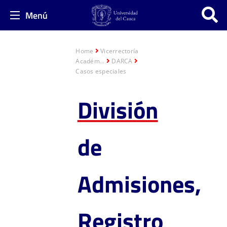
Menú
Home
Vicerrectoría
Académ...
DARCA
Casos especiales
División
de
Admisiones,
Registro