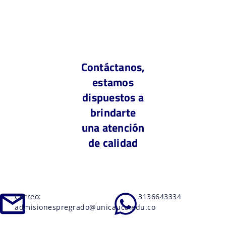
Contáctanos,
estamos
dispuestos a
brindarte
una atención
de calidad
Correo:
3136643334
admisionespregrado@unicauca.edu.co