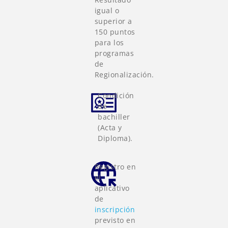
igual o
superior a
150 puntos
para los
programas
de
Regionalización.
Condición
de
bachiller
(Acta y
Diploma).
Registro en
el
aplicativo
de
inscripción
previsto en