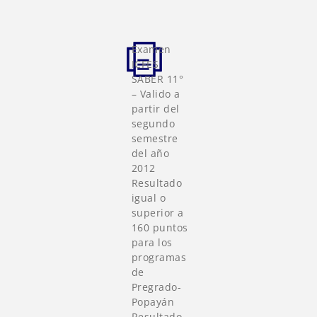
Examen
ICFES
SABER 11°
– Valido a
partir del
segundo
semestre
del año
2012
Resultado
igual o
superior a
160 puntos
para los
programas
de
Pregrado-
Popayán
Resultado