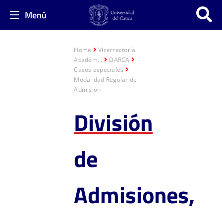
Menú
Home
Vicerrectoría
Académ...
DARCA
Casos especiales
Modalidad Regular de
Admisión
División
de
Admisiones,