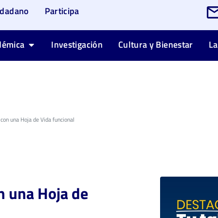
udadano
Participa
démica
Investigación
Cultura y Bienestar
La
 con una Hoja de Vida funcional
n una Hoja de