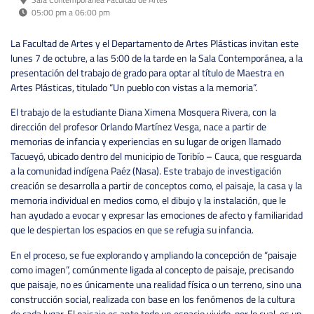
05:00 pm a 06:00 pm
La Facultad de Artes y el Departamento de Artes Plásticas invitan este
lunes 7 de octubre, a las 5:00 de la tarde en la Sala Contemporánea, a la
presentación del trabajo de grado para optar al título de Maestra en
Artes Plásticas, titulado “Un pueblo con vistas a la memoria”.
El trabajo de la estudiante Diana Ximena Mosquera Rivera, con la
dirección del profesor Orlando Martínez Vesga, nace a partir de
memorias de infancia y experiencias en su lugar de origen llamado
Tacueyó, ubicado dentro del municipio de Toribío – Cauca, que resguarda
a la comunidad indígena Paéz (Nasa). Este trabajo de investigación
creación se desarrolla a partir de conceptos como, el paisaje, la casa y la
memoria individual en medios como, el dibujo y la instalación, que le
han ayudado a evocar y expresar las emociones de afecto y familiaridad
que le despiertan los espacios en que se refugia su infancia.
En el proceso, se fue explorando y ampliando la concepción de “paisaje
como imagen”, comúnmente ligada al concepto de paisaje, precisando
que paisaje, no es únicamente una realidad física o un terreno, sino una
construcción social, realizada con base en los fenómenos de la cultura
de cada lugar. El paisaje es ante todo un espacio vivido, por lo cual, es un