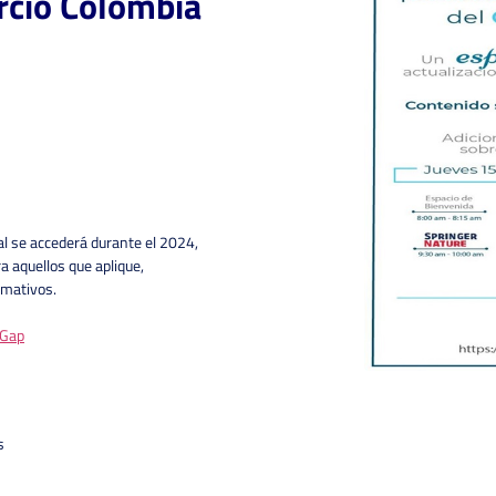
rcio Colombia
al se accederá durante el 2024,
a aquellos que aplique,
rmativos.
jGap
s