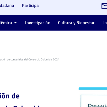
udadano
Participa
démica
Investigación
Cultura y Bienestar
La
zación de contenidos del Consorcio Colombia 2024
ión de