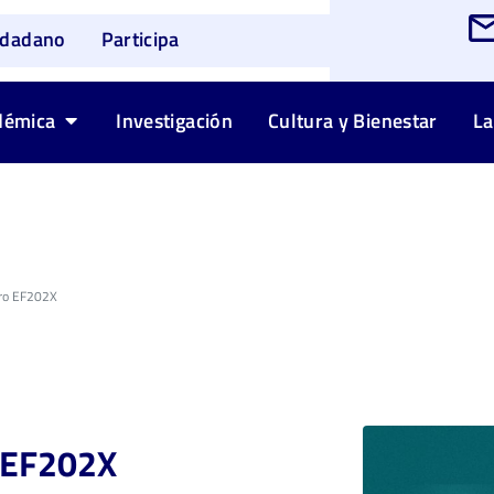
udadano
Participa
démica
Investigación
Cultura y Bienestar
La
uro EF202X
o EF202X