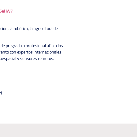
d45eHW7
ón, la robótica, la agricultura de
de pregrado o profesional afín a los
ento con expertos internacionales
roespacial y sensores remotos.
i