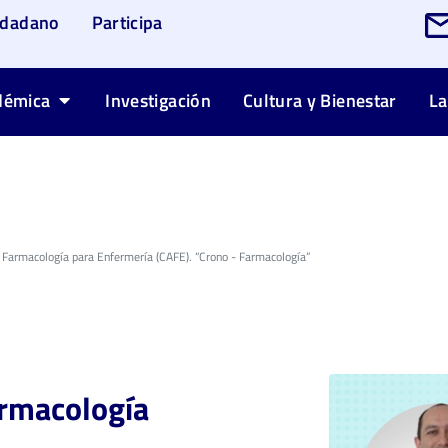
udadano
Participa
démica
Investigación
Cultura y Bienestar
La
 Farmacología para Enfermería (CAFE). “Crono - Farmacología”
armacología