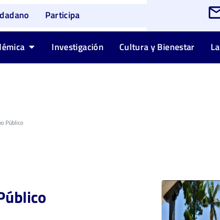
udadano
Participa
démica
Investigación
Cultura y Bienestar
La
o Público
Público