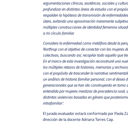
argumentaciones clínicas, esotéricas, sociales y cultur
profundizar en distintas áreas de estudio con el propós
respalden la hipótesis de transmisión de enfermedades
útero, evitando una aproximación meramente subjetiva.
múltiples construcciones de identidad femenina situad
a mi círculo familiar.
Considero la enfermedad como metáfora desde la persp
Northrup con el objetivo de conectar con las mujeres de
colectivas, buscando así, recopilar todo aquello que tie
En el marco de esta investigación reconstruiré una nue
los múltiples retazos de historias, memorias y archivos
con el propósito de trascender la narrativa sentimental
un análisis de historia familiar personal, con el deseo 
generacionales que se han ido construyendo en torno a
entendida por mujeres mestizas de procedencia rural, d
distintas violencias basadas en género que posteriorm
intrafamiliar".
El jurado evaluador estará conformado por Paola Za
dirección de la docente Adriana Torres Cap.