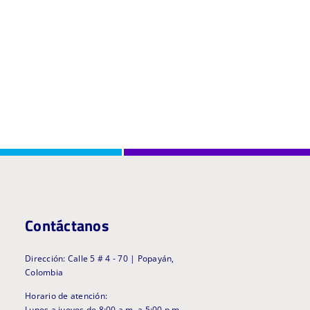
Contáctanos
Dirección: Calle 5 # 4 - 70 | Popayán,
Colombia
Horario de atención:
Lunes a jueves de 8:00 a.m. a 5:00 p.m. -