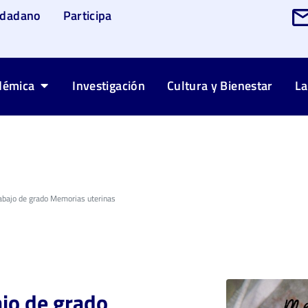
udadano
Participa
démica
Investigación
Cultura y Bienestar
La
rabajo de grado Memorias uterinas
ajo de grado