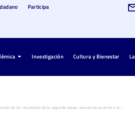
udadano
Participa
démica
Investigación
Cultura y Bienestar
La
cación de los resultados de la segunda etapa, avanza de acuerdo a lo...