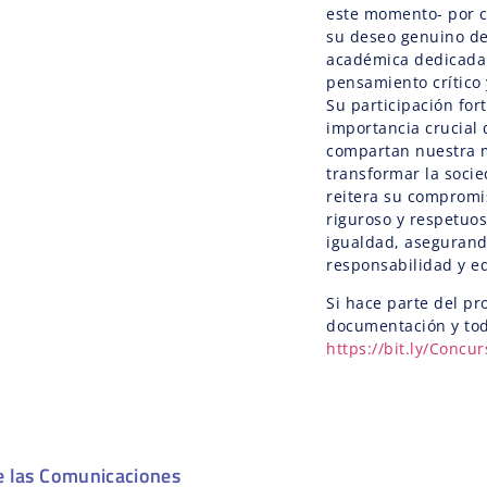
este momento- por co
su deseo genuino d
académica dedicada 
pensamiento crítico 
Su participación for
importancia crucial
compartan nuestra m
transformar la soci
reitera su compromi
riguroso y respetuos
igualdad, asegurand
responsabilidad y e
Si hace parte del pr
documentación y tod
https://bit.ly/Conc
e las Comunicaciones