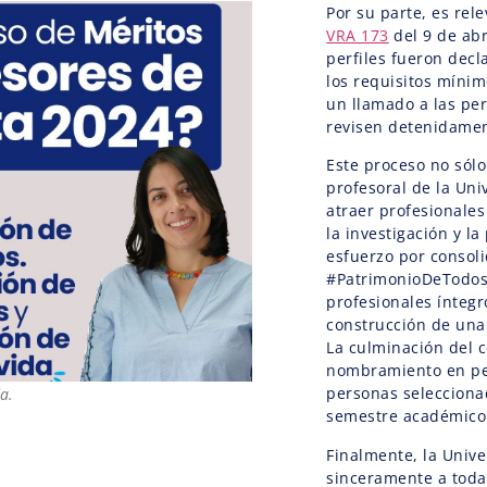
Por su parte, es re
VRA 173
del 9 de ab
perfiles fueron decl
los requisitos mínim
un llamado a las pe
revisen detenidamen
Este proceso no sólo
profesoral de la Uni
atraer profesionale
la investigación y la
esfuerzo por consol
#PatrimonioDeTodos 
profesionales ínteg
construcción de una 
La culminación del c
nombramiento en pe
personas selecciona
a.
semestre académico 
Finalmente, la Univ
sinceramente a todas