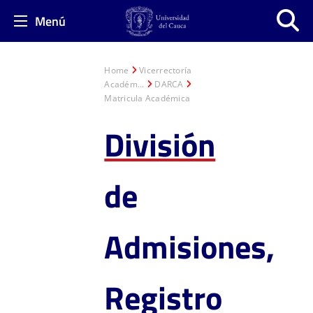
Menú
Home
Vicerrectoría
Académ...
DARCA
Matricula Académica
División
de
Admisiones,
Registro