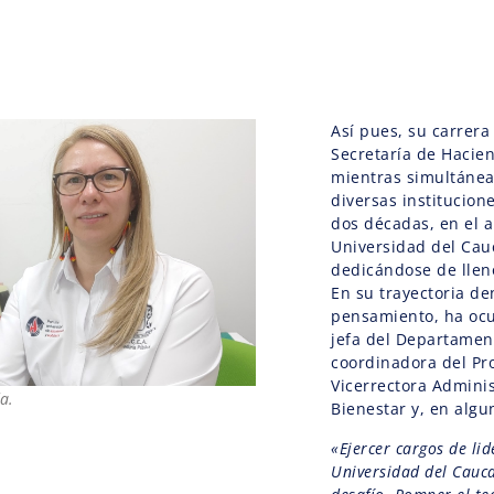
.
Así pues, su carrera
Secretaría de Hacien
mientras simultánea
diversas institucion
dos décadas, en el a
Universidad del Cau
dedicándose de lleno
En su trayectoria de
pensamiento, ha oc
jefa del Departamen
coordinadora del Pr
Vicerrectora Adminis
a.
Bienestar y, en alg
«Ejercer cargos de li
Universidad del Cauca