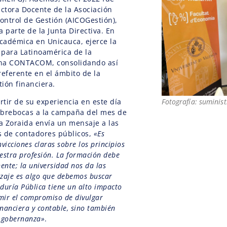
ctora Docente de la Asociación
ntrol de Gestión (AICOGestión),
parte de la Junta Directiva. En
académica en Unicauca, ejerce la
 para Latinoamérica de la
ana CONTACOM, consolidando así
referente en el ámbito de la
tión financiera.
tir de su experiencia en este día
Fotografía: suminis
abrebocas a la campaña del mes de
ra Zoraida envía un mensaje a las
s de contadores públicos,
«Es
vicciones claras sobre los principios
uestra profesión. La formación debe
ente; la universidad nos da las
izaje es algo que debemos buscar
aduría Pública tiene un alto impacto
mir el compromiso de divulgar
inanciera y contable, sino también
e gobernanza»
.