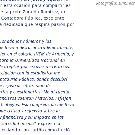
Fotografía: suminis
 esta ocasión para compartirles
de la profe Zoraida Ramírez, un
 Contadora Pública, excelente
a dedicada que respira pasión por
ionado los números y las
me llevó a destacar académicamente,
ler en el colegio INEM de Armenia, y
para la Universidad Nacional en
de aceptar por escasez de recursos.
relación con la estadística me
ontaduría Pública, donde descubrí
 registrar cifras, sino de
arlas y cuestionarlas. Me di cuenta
ancieros cuentan historias, reflejan
estrategias. Esa comprensión me llevó
ue crítico y reflexivo sobre la
y financiera y su impacto en las
a sociedad misma”,
expresó la
cordando con cariño cómo inició