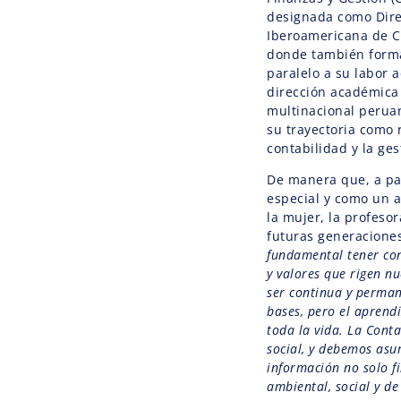
designada como Dire
Iberoamericana de Co
donde también forma 
paralelo a su labor 
dirección académica
multinacional peru
su trayectoria como 
contabilidad y la ges
De manera que, a par
especial y como un 
la mujer, la profeso
futuras generacione
fundamental tener con
y valores que rigen n
ser continua y perman
bases, pero el aprend
toda la vida. La Cont
social, y debemos asu
información no solo f
ambiental, social y d