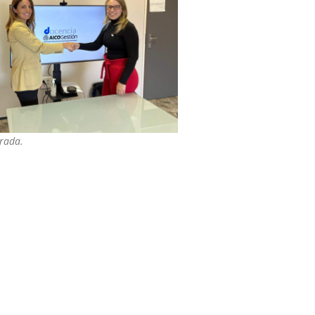
trada.