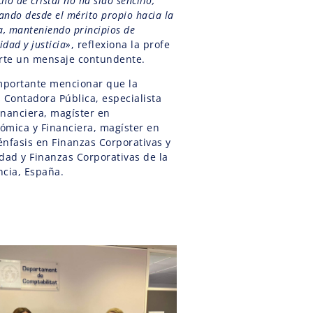
ho de cristal no ha sido sencillo,
ando desde el mérito propio hacia la
ia, manteniendo principios de
idad y justicia»
, reflexiona la profe
rte un mensaje contundente.
importante mencionar que la
 Contadora Pública, especialista
inanciera, magíster en
ómica y Financiera, magíster en
énfasis en Finanzas Corporativas y
dad y Finanzas Corporativas de la
ncia, España.