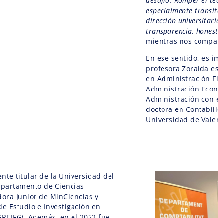
desafío. Romper el tec
especialmente transit
dirección universitar
transparencia, honest
mientras nos compa
En ese sentido, es 
profesora Zoraida es
en Administración F
Administración Econ
Administración con 
doctora en Contabili
Universidad de Vale
nte titular de la Universidad del
epartamento de Ciencias
dora Junior de MinCiencias y
de Estudio e Investigación en
GREIFG). Además, en el 2022 fue