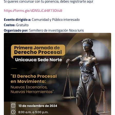
Si quieres concursar con tu ponencia, debes registrarte aquí
https://forms.gle/dDNSLiCdr8f73Dt48
Evento dirigido a:
Comunidad y Público interesado
Costos:
Gratuito
Organizado por:
Semillero de investigación Nova Iuris