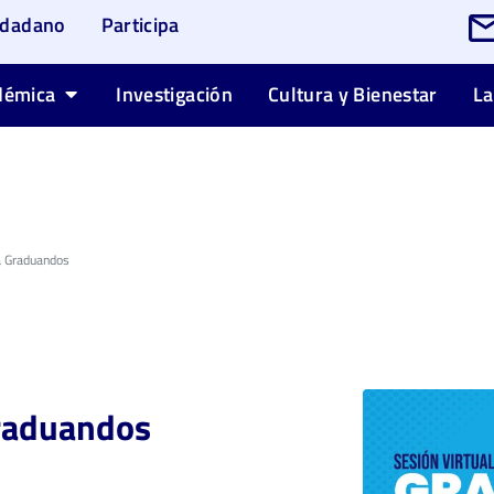
udadano
Participa
démica
Investigación
Cultura y Bienestar
La
a Graduandos
Graduandos