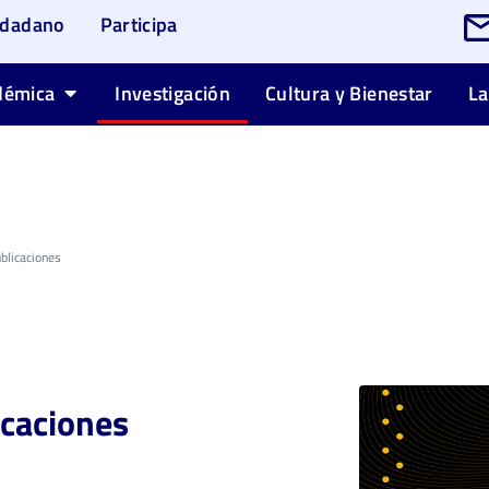
udadano
Participa
démica
Investigación
Cultura y Bienestar
La
blicaciones
icaciones