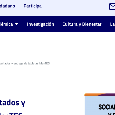
udadano
Participa
démica
Investigación
Cultura y Bienestar
La
esultados y entrega de tabletas MenTES
ltados y