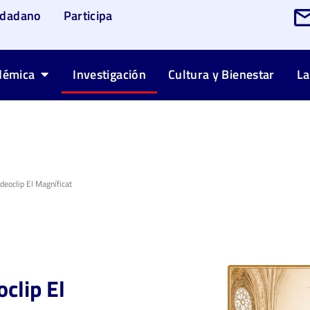
udadano
Participa
démica
Investigación
Cultura y Bienestar
La
deoclip El Magníficat
clip El