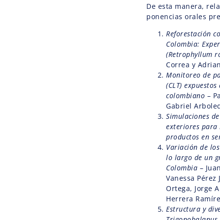
De esta manera, rel
ponencias orales pr
Reforestación co
Colombia: Exper
(Retrophyllum ro
Correa y Adria
Monitoreo de p
(CLT) expuestos 
colombiano
– Pa
Gabriel Arbole
Simulaciones de
exteriores para 
productos en ser
Variación de los
lo largo de un g
Colombia
– Jua
Vanessa Pérez 
Ortega, Jorge 
Herrera Ramíre
Estructura y di
Trigonobalanus 