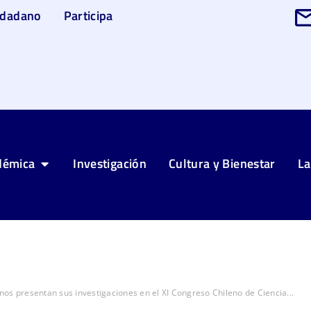
udadano
Participa
démica
Investigación
Cultura y Bienestar
La
os presentan sus investigaciones en el XI Congreso Chileno de Ciencia...