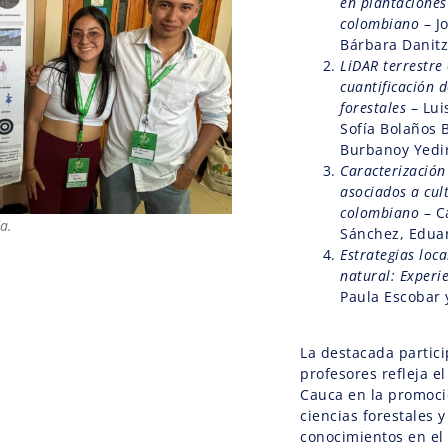
en plantaciones
colombiano
– J
Bárbara Danit
LiDAR terrestre
cuantificación 
forestales
– Lui
Sofía Bolaños 
Burbanoy Yedir
Caracterización 
asociados a cult
colombiano
– C
a.
Sánchez, Edua
Estrategias loc
natural: Experi
Paula Escobar 
La destacada partici
profesores refleja e
Cauca en la promoci
ciencias forestales 
conocimientos en el 