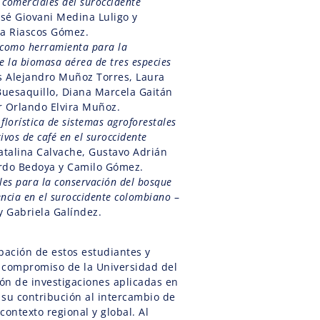
 comerciales del suroccidente
osé Giovani Medina Luligo y
za Riascos Gómez.
 como herramienta para la
de la biomasa aérea de tres especies
s Alejandro Muñoz Torres, Laura
Buesaquillo, Diana Marcela Gaitán
 Orlando Elvira Muñoz.
florística de sistemas agroforestales
ivos de café en el suroccidente
atalina Calvache, Gustavo Adrián
rdo Bedoya y Camilo Gómez.
ales para la conservación del bosque
encia en el suroccidente colombiano
–
y Gabriela Galíndez.
pación de estos estudiantes y
l compromiso de la Universidad del
ón de investigaciones aplicadas en
y su contribución al intercambio de
contexto regional y global. Al