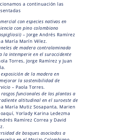
acionamos a continuación las
esentadas
mercial con especies nativas en
iencia con pino colombiano
spigliosii)
– Jorge Andrés Ramírez
na María Marín Vélez.
aneles de madera contralaminada
a la intemperie en el suroccidente
ola Torres, Jorge Ramírez y Juan
da.
 exposición de la madera en
mejorar la sostenibilidad de
vicio
– Paola Torres.
 rasgos funcionales de las plantas a
radiente altitudinal en el suroeste de
na María Mutiz Sosapanta, Marien
Joaquí, Yorlady Karina Ledezma
Andrés Ramírez Correa y David
z.
versidad de bosques asociados a
excelsa en el Macizo Colombiano
–