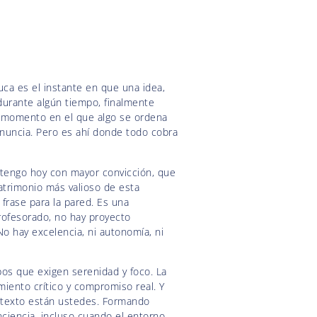
uca es el instante en que una idea,
durante algún tiempo, finalmente
 momento en el que algo se ordena
anuncia. Pero es ahí donde todo cobra
stengo hoy con mayor convicción, que
atrimonio más valioso de esta
 frase para la pared. Es una
profesorado, no hay proyecto
 No hay excelencia, ni autonomía, ni
mpos que exigen serenidad y foco. La
iento crítico y compromiso real. Y
texto están ustedes. Formando
onciencia, incluso cuando el entorno