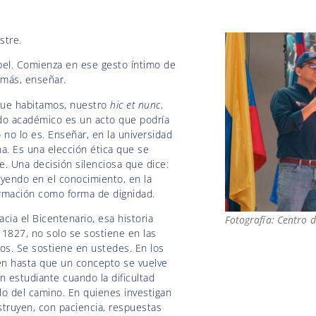
stre.
el. Comienza en ese gesto íntimo de
 más, enseñar.
que habitamos, nuestro
hic et nunc
,
odo académico es un acto que podría
o no lo es. Enseñar, en la universidad
na. Es una elección ética que se
. Una decisión silenciosa que dice:
eyendo en el conocimiento, en la
ormación como forma de dignidad.
ia el Bicentenario, esa historia
Fotografía: Centro 
1827, no solo se sostiene en las
vos. Se sostiene en ustedes. En los
en hasta que un concepto se vuelve
n estudiante cuando la dificultad
o del camino. En quienes investigan
struyen, con paciencia, respuestas