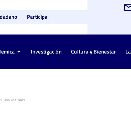
udadano
Participa
démica
Investigación
Cultura y Bienestar
La
s, una vez más