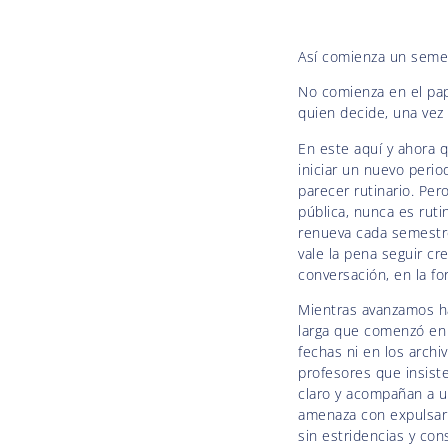
Así comienza un seme
No comienza en el pap
quien decide, una vez
En este aquí y ahora 
iniciar un nuevo peri
parecer rutinario. Per
pública, nunca es ruti
renueva cada semestre
vale la pena seguir cr
conversación, en la f
Mientras avanzamos hac
larga que comenzó en 
fechas ni en los archi
profesores que insist
claro y acompañan a u
amenaza con expulsarl
sin estridencias y con