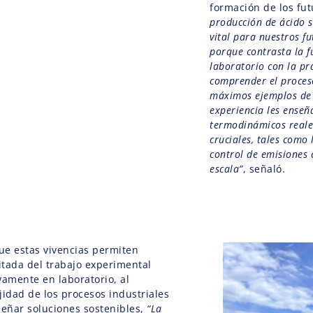
formación de los fu
producción de ácido su
vital para nuestros f
porque contrasta la f
laboratorio con la pr
comprender el proces
máximos ejemplos de c
experiencia les enseñ
termodinámicos reales
cruciales, tales como 
control de emisiones 
escala”
, señaló.
ue estas vivencias permiten
mitada del trabajo experimental
vamente en laboratorio, al
jidad de los procesos industriales
señar soluciones sostenibles,
“La