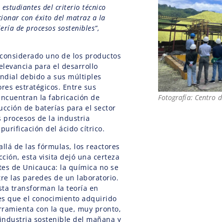
 estudiantes del criterio técnico
cionar con éxito del matraz a la
ería de procesos sostenibles”,
s considerado uno de los productos
levancia para el desarrollo
undial debido a sus múltiples
ores estratégicos. Entre sus
encuentran la fabricación de
Fotografía: Centro 
ducción de baterías para el sector
s procesos de la industria
purificación del ácido cítrico.
 allá de las fórmulas, los reactores
cción, esta visita dejó una certeza
ntes de Unicauca: la química no se
e las paredes de un laboratorio.
ta transforman la teoría en
es que el conocimiento adquirido
erramienta con la que, muy pronto,
 industria sostenible del mañana y