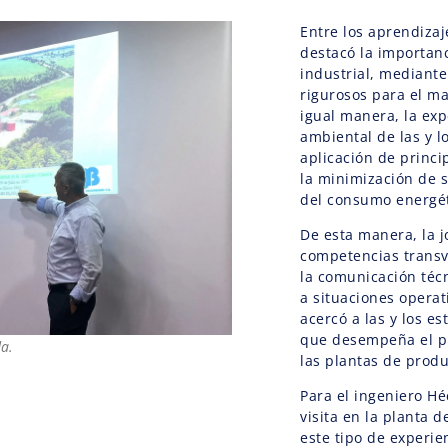
Entre los aprendizaj
destacó la importanc
industrial, mediante
rigurosos para el ma
igual manera, la exp
ambiental de las y lo
aplicación de princi
la minimización de 
del consumo energét
De esta manera, la 
competencias transv
la comunicación técn
a situaciones operat
acercó a las y los es
que desempeña el pr
da.
las plantas de produ
Para el ingeniero Hé
visita en la planta 
este tipo de experie