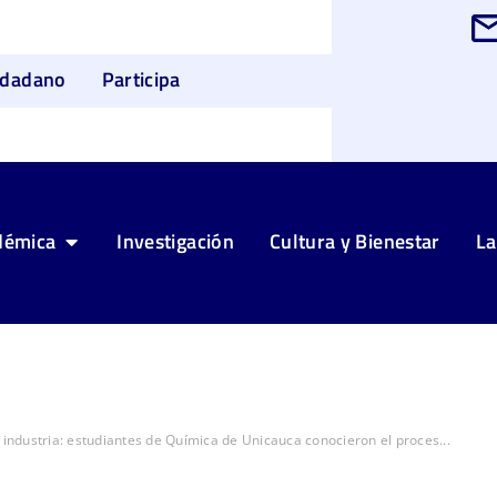
udadano
Participa
démica
Investigación
Cultura y Bienestar
La
a industria: estudiantes de Química de Unicauca conocieron el proces...