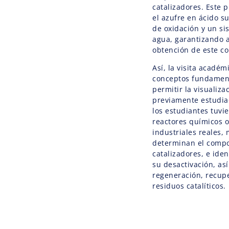
catalizadores. Este 
el azufre en ácido su
de oxidación y un si
agua, garantizando al
obtención de este c
Así, la visita acadé
conceptos fundament
permitir la visualiz
previamente estudiad
los estudiantes tuvi
reactores químicos 
industriales reales,
determinan el compo
catalizadores, e ide
su desactivación, as
regeneración, recupe
residuos catalíticos.