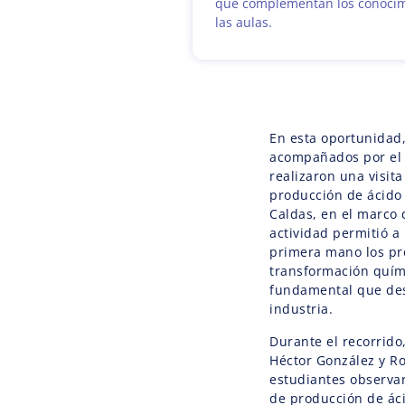
que complementan los conocim
las aulas.
En esta oportunidad,
acompañados por el 
realizaron una visit
producción de ácido 
Caldas, en el marco d
actividad permitió a 
primera mano los pro
transformación quím
fundamental que des
industria.
Durante el recorrido
Héctor González y Rog
estudiantes observa
de producción de áci