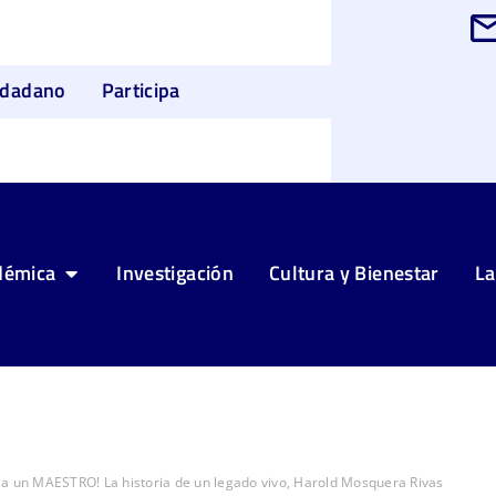
udadano
Participa
démica
Investigación
Cultura y Bienestar
La
a un MAESTRO! La historia de un legado vivo, Harold Mosquera Rivas