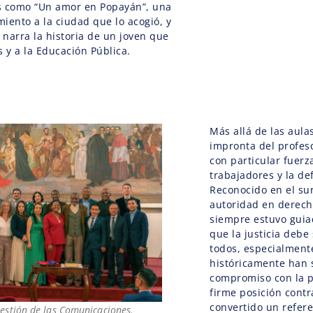
s como “Un amor en Popayán”, una
iento a la ciudad que lo acogió, y
 narra la historia de un joven que
s y a la Educación Pública.
Más allá de las aulas
impronta del profes
con particular fuerz
trabajadores y la d
Reconocido en el s
autoridad en derecho
siempre estuvo guia
que la justicia debe
todos, especialment
históricamente han 
compromiso con la p
firme posición contr
convertido un refer
Gestión de las Comunicaciones.