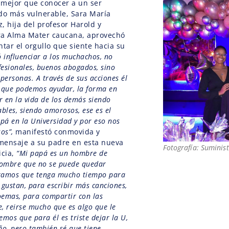
 mejor que conocer a un ser
o más vulnerable, Sara María
 hija del profesor Harold y
ra Alma Mater caucana, aprovechó
ntar el orgullo que siente hacia su
 influenciar a los muchachos, no
fesionales, buenos abogados, sino
personas. A través de sus acciones él
 que podemos ayudar, la forma en
 en la vida de los demás siendo
bles, siendo amorosos, ese es el
pá en la Universidad y por eso nos
sos”,
manifestó conmovida y
mensaje a su padre en esta nueva
Fotografía: Suminis
icia,
“Mi papá es un hombre de
hombre que no se puede quedar
eramos que tenga mucho tiempo para
 gustan, para escribir más canciones,
emas, para compartir con las
e, reirse mucho que es algo que le
mos que para él es triste dejar la U,
ño, pero también sé que tiene