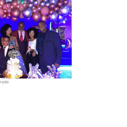
trada.