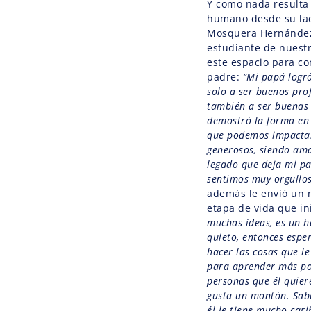
Y como nada resulta
humano desde su lad
Mosquera Hernández,
estudiante de nuest
este espacio para co
padre:
“Mi papá logró
solo a ser buenos pro
también a ser buenas 
demostró la forma en
que podemos impactar
generosos, siendo ama
legado que deja mi pa
sentimos muy orgullo
además le envió un 
etapa de vida que in
muchas ideas, es un 
quieto, entonces esp
hacer las cosas que le
para aprender más po
personas que él quier
gusta un montón. Sabe
él le tiene mucho cari