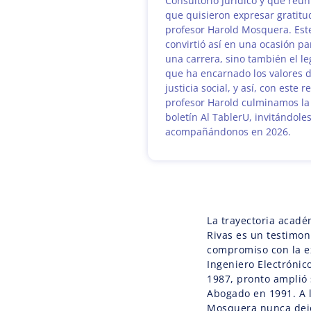
Consultorio Jurídico y que reun
que quisieron expresar gratitud
profesor Harold Mosquera. Est
convirtió así en una ocasión pa
una carrera, sino también el 
que ha encarnado los valores d
justicia social, y así, con este 
profesor Harold culminamos la 
boletín Al TablerU, invitándoles
acompañándonos en 2026.
La trayectoria acad
Rivas es un testimon
compromiso con la e
Ingeniero Electrónic
1987, pronto amplió
Abogado en 1991. A l
Mosquera nunca dej