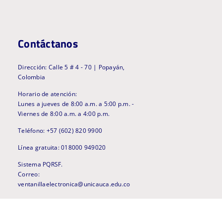
Contáctanos
Dirección: Calle 5 # 4 - 70 | Popayán,
Colombia
Horario de atención:
Lunes a jueves de 8:00 a.m. a 5:00 p.m. -
Viernes de 8:00 a.m. a 4:00 p.m.
Teléfono: +57 (602) 820 9900
Línea gratuita: 018000 949020
Sistema PQRSF.
Correo:
ventanillaelectronica@unicauca.edu.co
Notificaciones judiciales
Correo: procesos@unicauca.edu.co