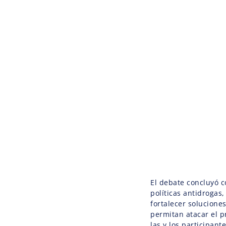
El debate concluyó c
políticas antidrogas
fortalecer soluciones
permitan atacar el p
las y los participant