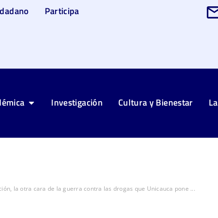
udadano
Participa
démica
Investigación
Cultura y Bienestar
La
ción, la otra cara de la guerra contra las drogas que Unicauca pone ...