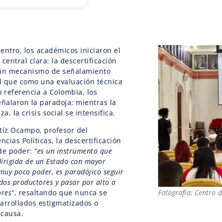
entro, los académicos iniciaron el
central clara: la descertificación
un mecanismo de señalamiento
al que como una evaluación técnica
 referencia a Colombia, los
eñalaron la paradoja: mientras la
a, la crisis social se intensifica.
tíz Ocampo, profesor del
cias Políticas, la descertificación
 de poder:
“es un instrumento que
dirigida de un Estado con mayor
muy poco poder, es paradójico seguir
dos productores y pasar por alto a
res”
, resaltando que nunca se
Fotografía: Centro 
arrollados estigmatizados o
 causa.