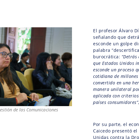
El profesor Álvaro D
señalando que detrás
esconde un golpe dir
palabra “descertific
burocrática:
“Detrás 
que Estados Unidos i
esconde un proceso q
cotidiana de millones
convertido en una he
manera unilateral po
aplicada con criterio
países consumidores”
Gestión de las Comunicaciones
Por su parte, el eco
Caicedo presentó el
Unidas contra la Dro