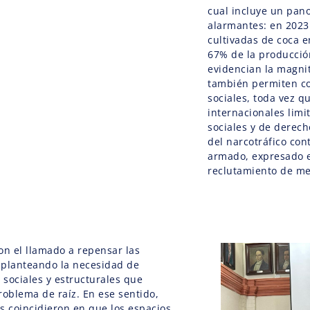
cual incluye un pan
alarmantes: en 2023
cultivadas de coca e
67% de la producció
evidencian la magni
también permiten c
sociales, toda vez q
internacionales limi
sociales y de derec
del narcotráfico con
armado, expresado e
reclutamiento de m
on el llamado a repensar las
, planteando la necesidad de
 sociales y estructurales que
roblema de raíz. En ese sentido,
es coincidieron en que los espacios