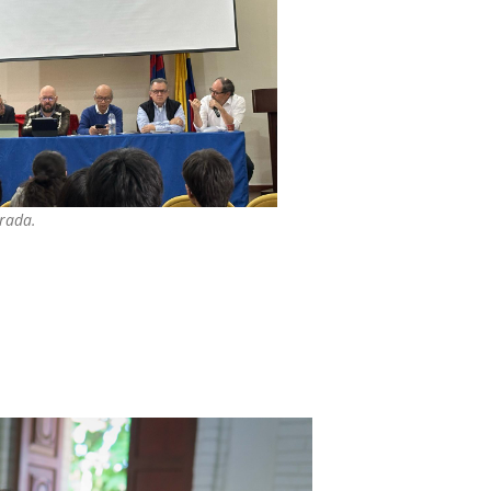
trada.