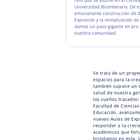
reto que se asume en el context
Universidad Bicentenaria. De e
emocionante construcción de d
Expresión y la revitalización d
damos un paso gigante en pro 
nuestra comunidad.
Se trata de un proy
espacios para la crea
también supone un c
salud de nuestra gen
los sueños trazados!
Facultad de Ciencias
Educación, avanzamo
nuevas Aulas de Exp
responder a la crec
académicos que forta
brindamos en esta, l