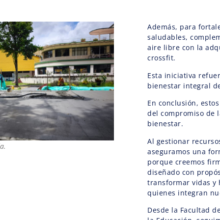
Además, para fortal
saludables, comple
aire libre con la ad
crossfit.
Esta iniciativa refu
bienestar integral d
En conclusión, esto
del compromiso de l
bienestar.
Al gestionar recurso
a.
aseguramos una form
porque creemos fir
diseñado con propósi
transformar vidas y 
quienes integran nu
Desde la Facultad de