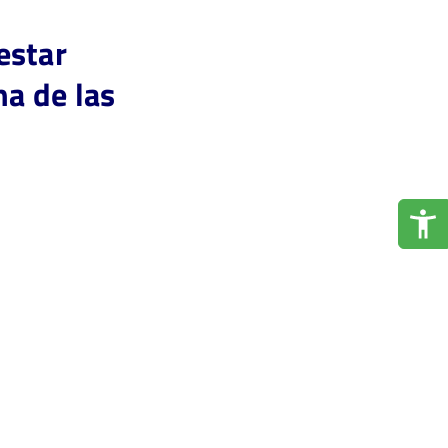
estar
na de las