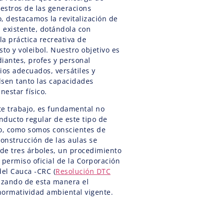
aestros de las generacions
, destacamos la revitalización de
a existente, dotándola con
a práctica recreativa de
to y voleibol. Nuestro objetivo es
diantes, profes y personal
ios adecuados, versátiles y
lsen tanto las capacidades
nestar físico.
te trabajo, es fundamental no
onducto regular de este tipo de
do, como somos conscientes de
construcción de las aulas se
a de tres árboles, un procedimiento
 permiso oficial de la Corporación
el Cauca -CRC (
Resolución DTC
tizando de esta manera el
normatividad ambiental vigente.