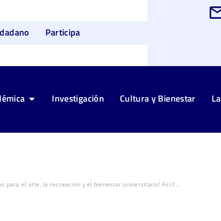
udadano
Participa
démica
Investigación
Cultura y Bienestar
La
 para el arte, la recreación y el bienestar universitario! Así f...