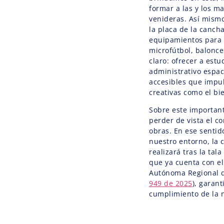
formar a las y los m
venideras. Así mismo
la placa de la canch
equipamientos para l
microfútbol, balonces
claro: ofrecer a estu
administrativo espac
accesibles que impu
creativas como el bie
Sobre este importan
perder de vista el c
obras. En ese senti
nuestro entorno, la 
realizará tras la tal
que ya cuenta con el
Autónoma Regional d
949 de 2025
), garan
cumplimiento de la 