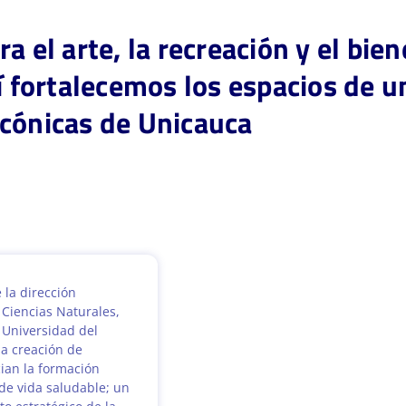
a el arte, la recreación y el bien
í fortalecemos los espacios de u
cónicas de Unicauca
 la dirección
e Ciencias Naturales,
 Universidad del
a creación de
ian la formación
o de vida saludable; un