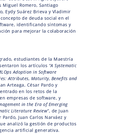
is Miguel Romero, Santiago
o, Eydy Suárez Brieva y Vladimir
l concepto de deuda social en el
oftware, identificando síntomas y
ación para mejorar la colaboración
.
grado, estudiantes de la Maestría
entaron los artículos
“A Systematic
 MLOps Adoption in Software
: Attributes, Maturity, Benefits and
ban Arteaga, César Pardo y
entrado en los retos de la
en empresas de software, y
nagement in the Era of Emerging
matic Literature Review”
, de Juan
r Pardo, Juan Carlos Narváez y
 que analizó la gestión de productos
gencia artificial generativa.