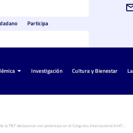
udadano
Participa
démica
Investigación
Cultura y Bienestar
La
de la FIET destacaron con ponencias en el Congreso Internacional AmiT...