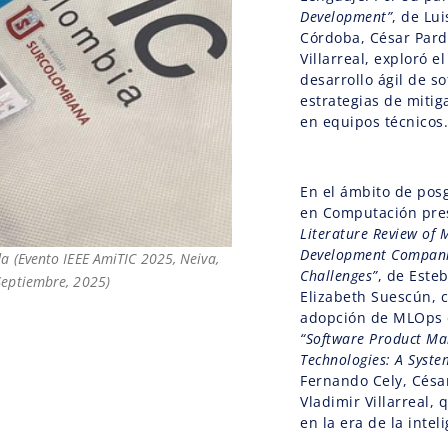
Development”
, de Lu
Córdoba, César Pard
Villarreal, exploró e
desarrollo ágil de s
estrategias de mitig
en equipos técnicos
En el ámbito de pos
en Computación pres
Literature Review of
Development Companies
a (Evento IEEE AmiTIC 2025, Neiva,
Challenges”
, de Este
Septiembre, 2025)
Elizabeth Suescún, c
adopción de MLOps 
“Software Product Ma
Technologies: A Syste
Fernando Cely, Césa
Vladimir Villarreal,
en la era de la inteli