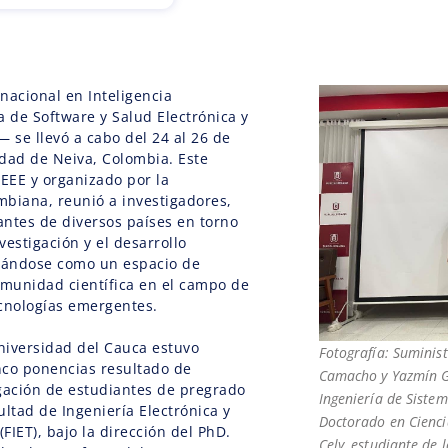
rnacional en Inteligencia
a de Software y Salud Electrónica y
se llevó a cabo del 24 al 26 de
dad de Neiva, Colombia. Este
IEEE y organizado por la
biana, reunió a investigadores,
ntes de diversos países en torno
nvestigación y el desarrollo
idándose como un espacio de
omunidad científica en el campo de
tecnologías emergentes.
Universidad del Cauca estuvo
Fotografía: Suminist
nco ponencias resultado de
Camacho y Yazmín Gu
gación de estudiantes de pregrado
Ingeniería de Sistem
ultad de Ingeniería Electrónica y
Doctorado en Cienci
FIET), bajo la dirección del PhD.
Cely, estudiante de