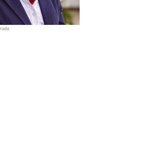
trada.