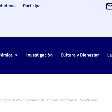
udadano
Participa
démica
Investigación
Cultura y Bienestar
La
n y excelencia en el campo de la salud universitaria: una reflexión...