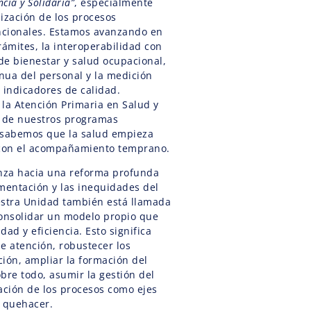
cia y Solidaria”
, especialmente
ización de los procesos
uncionales. Estamos avanzando en
trámites, la interoperabilidad con
e bienestar y salud ocupacional,
inua del personal y la medición
 indicadores de calidad.
la Atención Primaria en Salud y
a de nuestros programas
 sabemos que la salud empieza
 con el acompañamiento temprano.
anza hacia una reforma profunda
mentación y las inequidades del
estra Unidad también está llamada
consolidar un modelo propio que
dad y eficiencia. Esto significa
de atención, robustecer los
ión, ampliar la formación del
bre todo, asumir la gestión del
ación de los procesos como ejes
o quehacer.