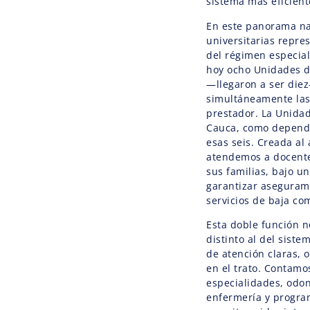
sistema más eficiente
En este panorama na
universitarias repre
del régimen especial
hoy ocho Unidades d
—llegaron a ser diez
simultáneamente las
prestador. La Unidad
Cauca, como depende
esas seis. Creada al
atendemos a docente
sus familias, bajo 
garantizar asegurami
servicios de baja co
Esta doble función 
distinto al del sist
de atención claras, o
en el trato. Contamo
especialidades, odont
enfermería y progra