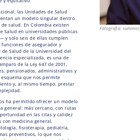
 y equitativo.
cional, las Unidades de Salud
sentan un modelo singular dentro
 de salud. En Colombia existen
Fotografía: suminis
e Salud en universidades públicas
— y solo seis de ellas cumplen
 funciones de asegurador y
 de Salud de la Universidad del
ncia especializada, es una de
 amparo de la Ley 647 de 2001,
s, pensionados, administrativos y
un esquema que nos permite
ento y, al mismo tiempo, prestar
mplejidad.
nos ha permitido ofrecer un modelo
ema general: más cercano, con rutas
portunidad en las citas y calidez
s con medicina general,
ología, fisioterapia, pediatría,
mas preventivos, lo que nos