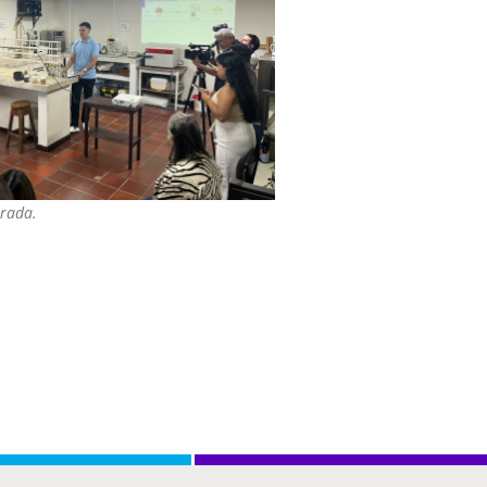
trada.