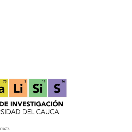
trada.