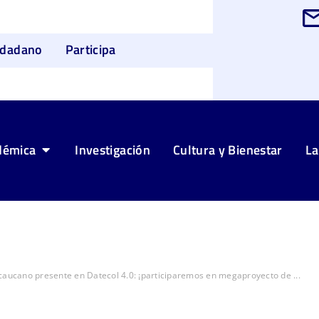
udadano
Participa
démica
Investigación
Cultura y Bienestar
La
caucano presente en Datecol 4.0: ¡participaremos en megaproyecto de ...