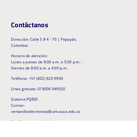
Contáctanos
Dirección: Calle 5 # 4 - 70 | Popayán,
Colombia
Horario de atención:
Lunes a jueves de 8:00 a.m. a 5:00 p.m. -
Viernes de 8:00 a.m. a 4:00 p.m.
Teléfono: +57 (602) 820 9900
Línea gratuita: 018000 949020
Sistema PQRSF.
Correo:
ventanillaelectronica@unicauca.edu.co
Notificaciones judiciales
Correo: procesos@unicauca.edu.co