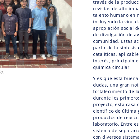
través de la producc
revistas de alto impa
talento humano en n
incluyendo la vincul
apropiación social 
de divulgación de av
comunidad. Estas act
partir de la síntesi
catalíticas, aplicab
interés, principalme
química circular.
da.
Y es que esta buena
dudas, una gran noti
fortalecimiento de la
durante los primero
proyecto, esta casa 
científico de última
productos de reacci
laboratorio. Entre e
sistema de separaci
con diversos sistem