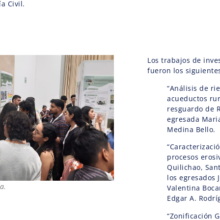
a Civil.
Los trabajos de inve
fueron los siguiente
“Análisis de ri
acueductos rur
resguardo de R
egresada Maria
Medina Bello.
“Caracterizaci
procesos erosi
Quilichao, San
los egresados 
a.
Valentina Boca
Edgar A. Rodrí
“Zonificación 