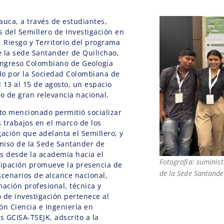
auca, a través de estudiantes,
 del Semillero de Investigación en
Riesgo y Territorio del programa
de la sede Santander de Quilichao,
Congreso Colombiano de Geología
do por la Sociedad Colombiana de
l 13 al 15 de agosto, un espacio
co de gran relevancia nacional.
nto mencionado permitió socializar
s trabajos en el marco de los
gación que adelanta el Semillero, y
miso de la Sede Santander de
s desde la academia hacia el
Fotografía: suminist
ticipación promueve la presencia de
de la Sede Santande
scenarios de alcance nacional,
mación profesional, técnica y
 de investigación pertenece al
ón Ciencia e Ingeniería en
 GCISA-TSEJK, adscrito a la