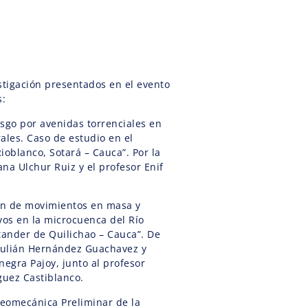
stigación presentados en el evento
s:
esgo por avenidas torrenciales en
ales. Caso de estudio en el
ioblanco, Sotará – Cauca”. Por la
na Ulchur Ruiz y el profesor Enif
ón de movimientos en masa y
vos en la microcuenca del Río
tander de Quilichao – Cauca”. De
Julián Hernández Guachavez y
negra Pajoy, junto al profesor
guez Castiblanco.
Geomecánica Preliminar de la