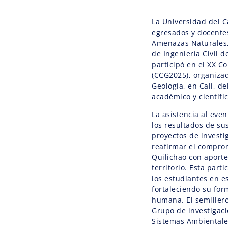
La Universidad del C
egresados y docentes
Amenazas Naturales, 
de Ingeniería Civil 
participó en el XX 
(CCG2025), organiza
Geología, en Cali, de
académico y científi
La asistencia al eve
los resultados de su
proyectos de investi
reafirmar el compro
Quilichao con aporte
territorio. Esta par
los estudiantes en e
fortaleciendo su for
humana. El semillero
Grupo de investigaci
Sistemas Ambientales