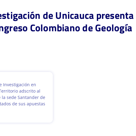
estigación de Unicauca presenta 
ongreso Colombiano de Geología
e Investigación en
rritorio adscrito al
e la sede Santander de
ltados de sus apuestas