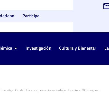
udadano
Participa
démica
Investigación
Cultura y Bienestar
La
 investigación de Unicauca presenta su trabajo durante el XX Congres...