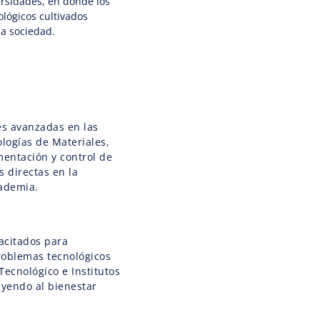
ersidades, en donde los
ológicos cultivados
la sociedad.
es avanzadas en las
ologías de Materiales,
mentación y control de
s directas en la
cademia.
acitados para
problemas tecnológicos
Tecnológico e Institutos
uyendo al bienestar