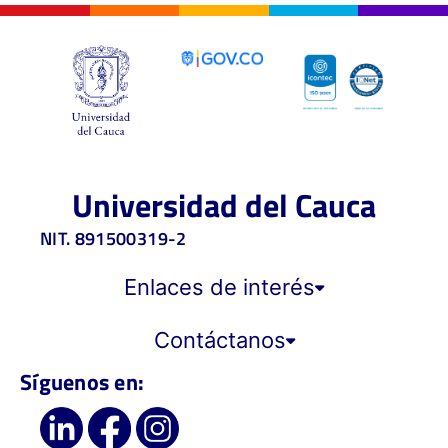
Universidad del Cauca
NIT. 891500319-2
Enlaces de interés
Contáctanos
Síguenos en: