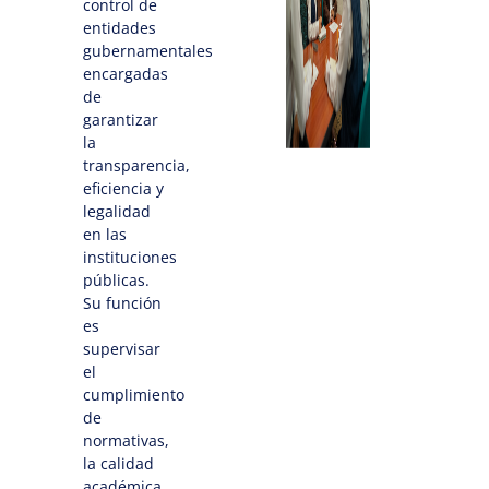
control de
entidades
gubernamentales
encargadas
de
garantizar
la
transparencia,
eficiencia y
legalidad
en las
instituciones
públicas.
Su función
es
supervisar
el
cumplimiento
de
normativas,
la calidad
académica