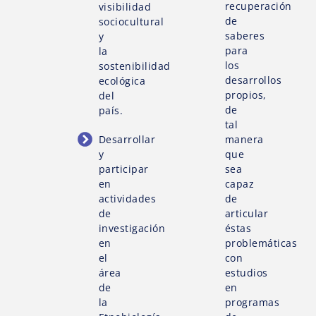
recuperación
visibilidad
de
sociocultural
saberes
y
para
la
los
sostenibilidad
desarrollos
ecológica
propios,
del
de
país.
tal
Desarrollar
manera
y
que
participar
sea
en
capaz
actividades
de
de
articular
investigación
éstas
en
problemáticas
el
con
área
estudios
de
en
la
programas