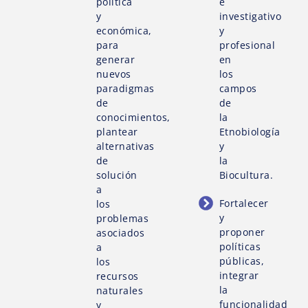
política
e
y
investigativo
económica,
y
para
profesional
generar
en
nuevos
los
paradigmas
campos
de
de
conocimientos,
la
plantear
Etnobiología
alternativas
y
de
la
solución
Biocultura.
a
Fortalecer
los
y
problemas
proponer
asociados
políticas
a
públicas,
los
integrar
recursos
la
naturales
funcionalidad
y