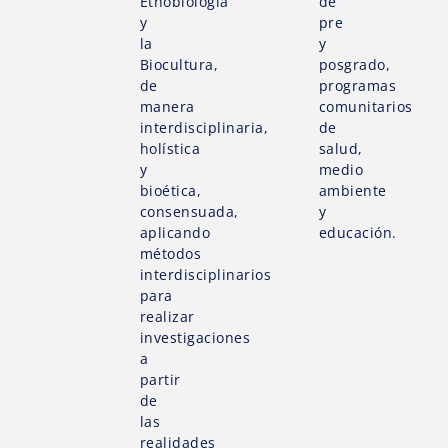
Etnobiología
de
y
pre
la
y
Biocultura,
posgrado,
de
programas
manera
comunitarios
interdisciplinaria,
de
holística
salud,
y
medio
bioética,
ambiente
consensuada,
y
aplicando
educación.
métodos
interdisciplinarios
para
realizar
investigaciones
a
partir
de
las
realidades